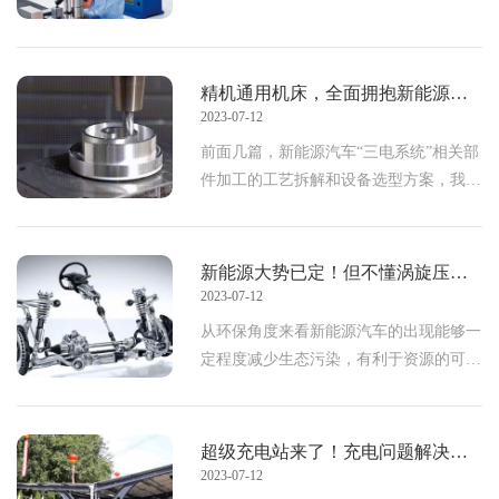
精机通用机床，全面拥抱新能源汽车制造——《转向机连接器加工篇》
2023-07-12
前面几篇，新能源汽车“三电系统”相关部
件加工的工艺拆解和设备选型方案，我们
已经介绍完毕了。还没来得及看的朋友
们，请点击文末的“相关阅读”链接查看相
应内容
新能源大势已定！但不懂涡旋压缩机的企业很难跟上脚步……
2023-07-12
从环保角度来看新能源汽车的出现能够一
定程度减少生态污染，有利于资源的可持
续发展，这对每一个组织、每一个个体都
有益。全球各大汽车厂商也随之把更多的
目光放在电动汽车领域，以中国为例，从
超级充电站来了！充电问题解决后，可别忽略这几个新能源汽车加工难题。
2015年起，我国新
2023-07-12