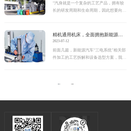
“汽身就是一个复杂的工艺产品，拥有较
长的研发周期和生命周期，因此想要向纯
电动车转型不可能一蹴而就。”在一篇讨
论汽车转型的文章当中，作者这样说道。
精机通用机床，全面拥抱新能源汽车制造——《转向机连接器加工篇》
2023-07-12
前面几篇，新能源汽车“三电系统”相关部
件加工的工艺拆解和设备选型方案，我们
已经介绍完毕了。还没来得及看的朋友
们，请点击文末的“相关阅读”链接查看相
应内容
←
→