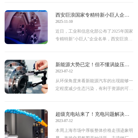
起眼的小零件——液冷接头，正悄然成为
西安巨浪国家专精特新小巨人企业报道
2025-11-10
近日，工业和信息化部公布了2025年国家
专精特新“小巨人”企业名单，西安巨浪精
密机械有限公司凭借在精密数控机床领域
的卓越表现成功入选，荣获国家专精特
新“小巨人&rd
新能源大势已定！但不懂涡旋压缩机的企业很难跟上脚步……
2023-07-12
从环保角度来看新能源汽车的出现能够一
定程度减少生态污染，有利于资源的可持
续发展，这对每一个组织、每一个个体都
有益。全球各大汽车厂商也随之把更多的
目光放在电动汽车领域，以中国为例，从
超级充电站来了！充电问题解决后，可别忽略这几个新能源汽车加工难题。
2015年起，我国新
2023-07-12
本周上海市场中厚板整体价格走强迹象明